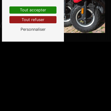
Tout accepter
Tout refuser
Personnaliser
Adresse
30 Avenue de Toulous
34070 Montpellier