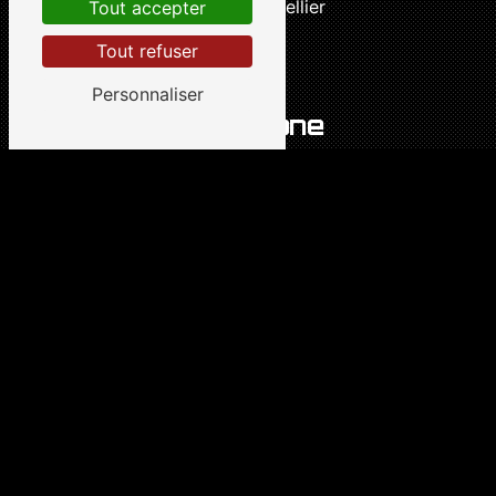
34070 Montpellier
Tout accepter
Tout refuser
Personnaliser
Téléphone
04 67 92 03 21
E-mail
cyclo.services@wanadoo.fr